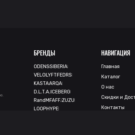
БРЕНДЫ
НАВИГАЦИЯ
ODENS
SIBERIA
Главная
VELO
LYFT
FEDRS
Каталог
KASTA
ARQA
О нас
D.L.T.A.
ICEBERG
ю.
Скидки и Дос
RandM
FAFF.
ZUZU
Контакты
LOOP
HYPE
DRYMOST
THE SIMPSONS
BLAX
MAD
NICTECH