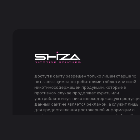
Доступ к сайту разрешен только лицам старше 18
лет, являющимся потребителями табака или иной
никотиносодержащей продукции, которые в
противном случае продолжат курить или
употреблять иную никотиносодержащую продукци
Данный сайт не является рекламой, а служит лишь
для предоставления достоверной информации о
свойствах, характеристиках продукции (п.1 и п.2 ст.
10 Закона «О защите прав потребителей»).
Дистанционная продажа и доставка
никотиносодержащей продукции не
осуществляется.