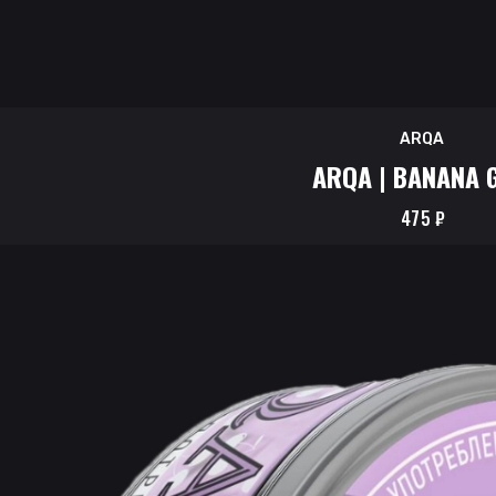
ARQA
ARQA | BANANA 
475
₽