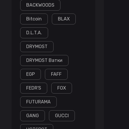
BACKWOODS
Bitcoin
BLAX
D.L.T.A.
DRYMOST
DRYMOST Ватки
EGP
FAFF
FEDR'S
FOX
FUTURAMA
GANG
GUCCI