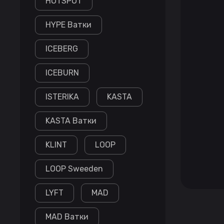
HOTSPOT
HYPE Ватки
ICEBERG
ICEBURN
ISTERIKA
KASTA
KASTA Ватки
KLINT
LOOP
LOOP Sweeden
LYFT
MAD
MAD Ватки