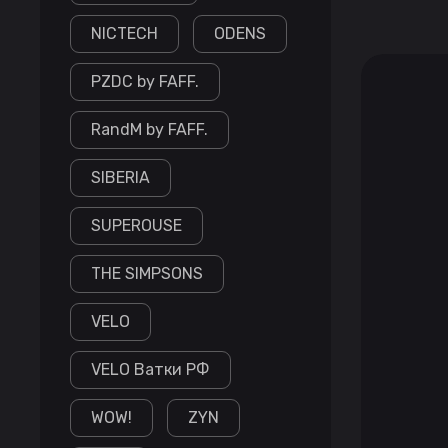
NICTECH
ODENS
PZDC by FAFF.
RandM by FAFF.
SIBERIA
SUPEROUSE
THE SIMPSONS
VELO
VELO Ватки РФ
WOW!
ZYN