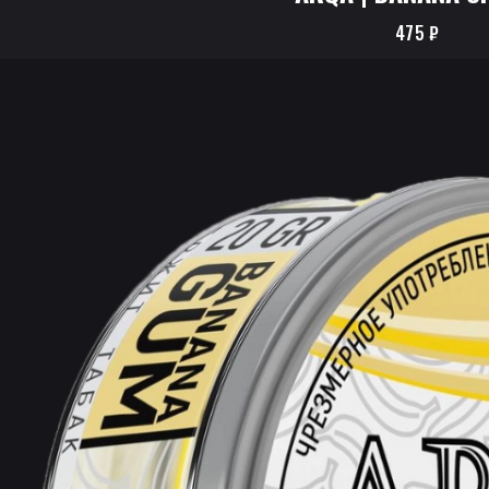
475
₽