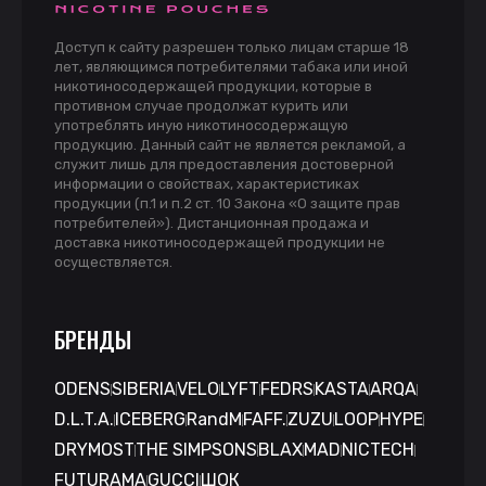
Доступ к сайту разрешен только лицам старше 18
лет, являющимся потребителями табака или иной
никотиносодержащей продукции, которые в
противном случае продолжат курить или
употреблять иную никотиносодержащую
продукцию. Данный сайт не является рекламой, а
служит лишь для предоставления достоверной
информации о свойствах, характеристиках
продукции (п.1 и п.2 ст. 10 Закона «О защите прав
потребителей»). Дистанционная продажа и
доставка никотиносодержащей продукции не
осуществляется.
БРЕНДЫ
ODENS
SIBERIA
VELO
LYFT
FEDRS
KASTA
ARQA
D.L.T.A.
ICEBERG
RandM
FAFF.
ZUZU
LOOP
HYPE
DRYMOST
THE SIMPSONS
BLAX
MAD
NICTECH
FUTURAMA
GUCCI
ШОК