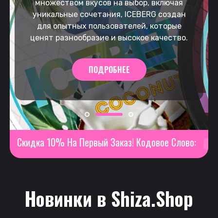
множеством вкусов на выбор, включая
мг/г, предлагающий непревзойденное
вкусы
уникальные сочетания, ICEBERG создан
качество и превосходный вкус мяты. Его
и четыре уровня крепости: от легкого 6
для опытных пользователей, которые
комфорт и удобство делают его отличным
мг/г
ценят разнообразие и высокое качество.
выбором как для новичков, так и для
до более насыщенного 20 мг/г.
Выбери свой эксклюзивный снос EGP
опытных пользователей.
ПОДРОБНЕЕ
ПОДРОБНЕЕ
ПОДРОБНЕЕ
Скидка 10% На Первый Заказ! Кодово
A10
Новинки в Shiza.Shop