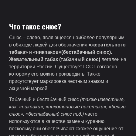
Что такое снюс?
Снюс – слово, являющееся наиболее популярным
в обиходе людей для обозначения
«жевательного
табака»
и
«никпаков»(бестабачный снюс).
Жевательный табак (табачный снюс)
легален на
территории России
.
Существует ГОСТ согласно
которому его можно производить. Также
присутствует маркировка честным знаком и
акцизной маркой.
Табачный и бестабачный снюс
(также известные,
как:
«никпаки», «никотиновые пакетики», «белый
снюс», «бестабачный снюс т.д.)
часто
используются в качестве замены курению,
поскольку они обеспечивают схожее ощущение от
никотина без вредных последствий курения. В