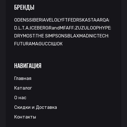
БРЕНДЫ
ODENS
SIBERIA
VELO
LYFT
FEDRS
KASTA
ARQA
D.L.T.A.
ICEBERG
RandM
FAFF.
ZUZU
LOOP
HYPE
DRYMOST
THE SIMPSONS
BLAX
MAD
NICTECH
FUTURAMA
GUCCI
ШОК
НАВИГАЦИЯ
Главная
Каталог
О нас
Скидки и Доставка
Контакты