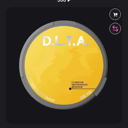
500
₽