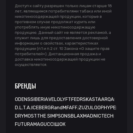
Доступ к сайту разрешен только лицам старше 18
лет, являющимся потребителями табака или иной
никотиносодержащей продукции, которые в
противном случае продолжат курить или
употреблять иную никотиносодержащую
продукцию. Данный сайт не является рекламой, а
служит лишь для предоставления достоверной
информации о свойствах, характеристиках
продукции (п.1 и п.2 ст. 10 Закона «О защите прав
потребителей»). Дистанционная продажа и
доставка никотиносодержащей продукции не
осуществляется.
БРЕНДЫ
ODENS
SIBERIA
VELO
LYFT
FEDRS
KASTA
ARQA
D.L.T.A.
ICEBERG
RandM
FAFF.
ZUZU
LOOP
HYPE
DRYMOST
THE SIMPSONS
BLAX
MAD
NICTECH
FUTURAMA
GUCCI
ШОК