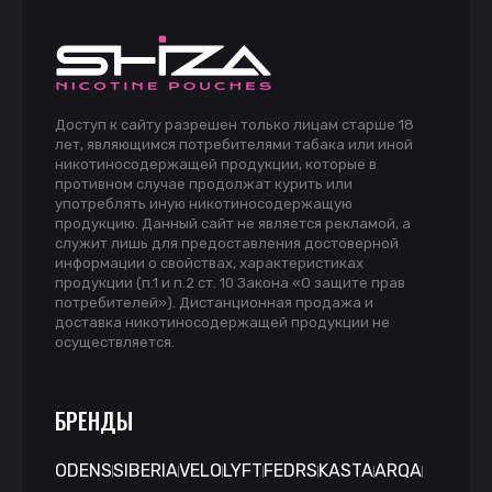
Доступ к сайту разрешен только лицам старше 18
лет, являющимся потребителями табака или иной
никотиносодержащей продукции, которые в
противном случае продолжат курить или
употреблять иную никотиносодержащую
продукцию. Данный сайт не является рекламой, а
служит лишь для предоставления достоверной
информации о свойствах, характеристиках
продукции (п.1 и п.2 ст. 10 Закона «О защите прав
потребителей»). Дистанционная продажа и
доставка никотиносодержащей продукции не
осуществляется.
БРЕНДЫ
ODENS
SIBERIA
VELO
LYFT
FEDRS
KASTA
ARQA