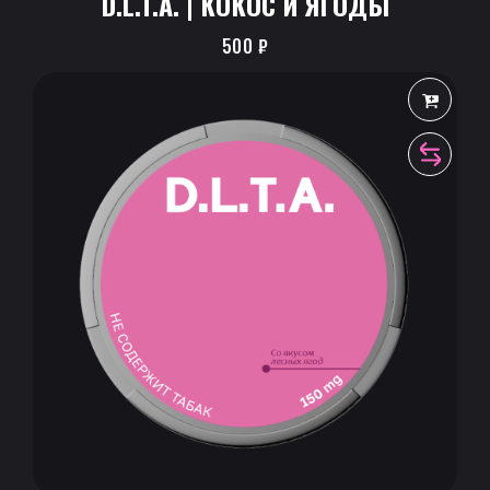
D.L.T.A. | КОКОС И ЯГОДЫ
500
₽