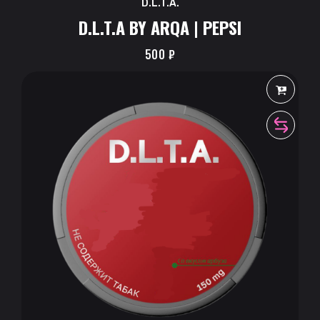
D.L.T.A.
D.L.T.A BY ARQA | PEPSI
500
₽