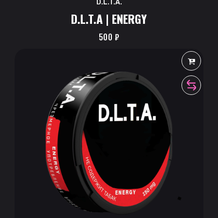
D.L.T.A.
D.L.T.A | ENERGY
500
₽