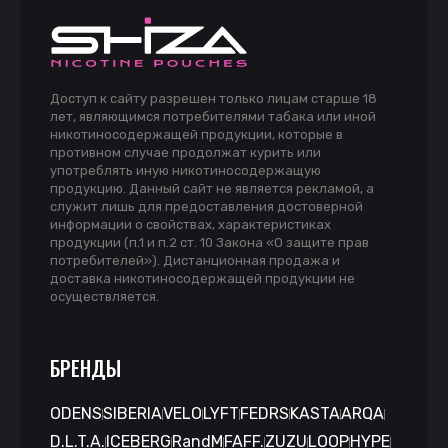
Доступ к сайту разрешен только лицам старше 18
лет, являющимся потребителями табака или иной
никотиносодержащей продукции, которые в
противном случае продолжат курить или
употреблять иную никотиносодержащую
продукцию. Данный сайт не является рекламой, а
служит лишь для предоставления достоверной
информации о свойствах, характеристиках
продукции (п.1 и п.2 ст. 10 Закона «О защите прав
потребителей»). Дистанционная продажа и
доставка никотиносодержащей продукции не
осуществляется.
БРЕНДЫ
ODENS
SIBERIA
VELO
LYFT
FEDRS
KASTA
ARQA
D.L.T.A.
ICEBERG
RandM
FAFF.
ZUZU
LOOP
HYPE