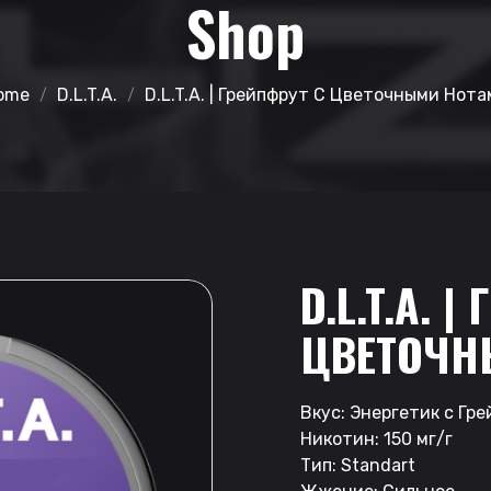
Shop
ome
D.L.T.A.
D.L.T.A. | Грейпфрут С Цветочными Нота
D.L.T.A. 
ЦВЕТОЧН
Вкус: Энергетик с Гр
Никотин: 150 мг/г
Тип: Standart