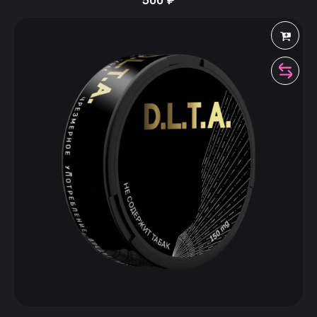
500
₽