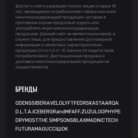
Доступ к сайту разрешен только лицам старше 18
лет, являющимся потребителями табака или иной
никотиносодержащей продукции, которые в
противном случае продолжат курить или
употреблять иную никотиносодержащую
продукцию. Данный сайт не является рекламой, а
служит лишь для предоставления достоверной
информации о свойствах, характеристиках
продукции (п.1 и п.2 ст. 10 Закона «О защите прав
потребителей»). Дистанционная продажа и
доставка никотиносодержащей продукции не
осуществляется.
БРЕНДЫ
ODENS
SIBERIA
VELO
LYFT
FEDRS
KASTA
ARQA
D.L.T.A.
ICEBERG
RandM
FAFF.
ZUZU
LOOP
HYPE
DRYMOST
THE SIMPSONS
BLAX
MAD
NICTECH
FUTURAMA
GUCCI
ШОК