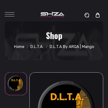
Shop
Home
D.L.T.A.
D.L.T.A By ARQA | Mango