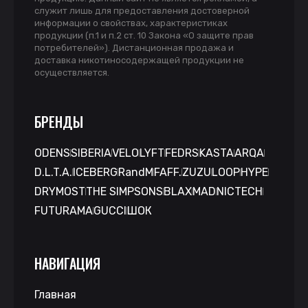
служит лишь для предоставления достоверной
информации о свойствах, характеристиках
продукции (п.1 и п.2 ст. 10 Закона «О защите прав
потребителей»). Дистанционная продажа и
доставка никотиносодержащей продукции не
осуществляется.
БРЕНДЫ
ODENS
SIBERIA
VELO
LYFT
FEDRS
KASTA
ARQA
D.L.T.A.
ICEBERG
RandM
FAFF.
ZUZU
LOOP
HYPE
DRYMOST
THE SIMPSONS
BLAX
MAD
NICTECH
FUTURAMA
GUCCI
ШОК
НАВИГАЦИЯ
Главная