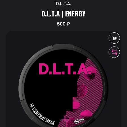
D.L.T.A.
D.L.T.A | ENERGY
500
₽