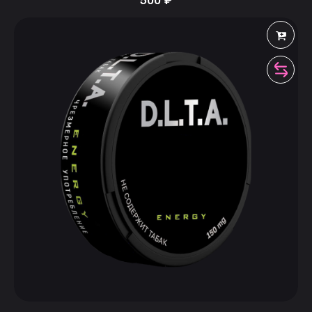
500
₽