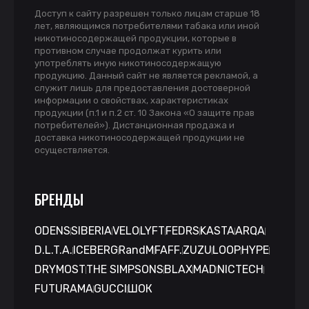
Доступ к сайту разрешен только лицам старше 18
лет, являющимся потребителями табака или иной
никотиносодержащей продукции, которые в
противном случае продолжат курить или
употреблять иную никотиносодержащую
продукцию. Данный сайт не является рекламой, а
служит лишь для предоставления достоверной
информации о свойствах, характеристиках
продукции (п.1 и п.2 ст. 10 Закона «О защите прав
потребителей»). Дистанционная продажа и
доставка никотиносодержащей продукции не
осуществляется.
БРЕНДЫ
ODENS
SIBERIA
VELO
LYFT
FEDRS
KASTA
ARQA
D.L.T.A.
ICEBERG
RandM
FAFF.
ZUZU
LOOP
HYPE
DRYMOST
THE SIMPSONS
BLAX
MAD
NICTECH
FUTURAMA
GUCCI
ШОК