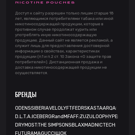
Доступ к сайту разрешен только лицам старше 18
лет, являющимся потребителями табака или иной
никотиносодержащей продукции, которые в
противном случае продолжат курить или
употреблять иную никотиносодержащую
продукцию. Данный сайт не является рекламой, а
служит лишь для предоставления достоверной
информации о свойствах, характеристиках
продукции (п.1 и п.2 ст. 10 Закона «О защите прав
потребителей»). Дистанционная продажа и
доставка никотиносодержащей продукции не
осуществляется.
БРЕНДЫ
ODENS
SIBERIA
VELO
LYFT
FEDRS
KASTA
ARQA
D.L.T.A.
ICEBERG
RandM
FAFF.
ZUZU
LOOP
HYPE
DRYMOST
THE SIMPSONS
BLAX
MAD
NICTECH
FUTURAMA
GUCCI
ШОК