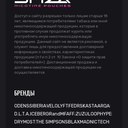
Доступ к сайту разрешен только лицам старше 18
лет, являющимся потребителями табака или иной
никотиносодержащей продукции, которые в
противном случае продолжат курить или
употреблять иную никотиносодержащую
продукцию. Данный сайт не является рекламой, а
служит лишь для предоставления достоверной
информации о свойствах, характеристиках
продукции (п.1 и п.2 ст. 10 Закона «О защите прав
потребителей»). Дистанционная продажа и
доставка никотиносодержащей продукции не
осуществляется.
БРЕНДЫ
ODENS
SIBERIA
VELO
LYFT
FEDRS
KASTA
ARQA
D.L.T.A.
ICEBERG
RandM
FAFF.
ZUZU
LOOP
HYPE
DRYMOST
THE SIMPSONS
BLAX
MAD
NICTECH