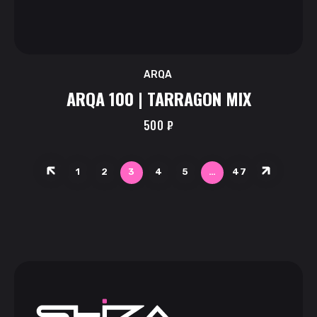
ARQA
ARQA 100 | TARRAGON MIX
500
₽
1
2
3
4
5
…
47