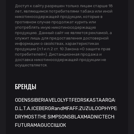
Доступ к сайту разрешен только лицам старше 18
лет, являющимся потребителями табака или иной
никотиносодержащей продукции, которые в
противном случае продолжат курить или
употреблять иную никотиносодержащую
продукцию. Данный сайт не является рекламой, а
служит лишь для предоставления достоверной
информации о свойствах, характеристиках
продукции (п.1 и п.2 ст. 10 Закона «О защите прав
потребителей»). Дистанционная продажа и
доставка никотиносодержащей продукции не
осуществляется.
БРЕНДЫ
ODENS
SIBERIA
VELO
LYFT
FEDRS
KASTA
ARQA
D.L.T.A.
ICEBERG
RandM
FAFF.
ZUZU
LOOP
HYPE
DRYMOST
THE SIMPSONS
BLAX
MAD
NICTECH
FUTURAMA
GUCCI
ШОК