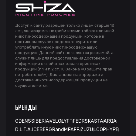
Доступ к сайту разрешен только лицам старше 18
лет, являющимся потребителями табака или иной
никотиносодержащей продукции, которые в
противном случае продолжат курить или
употреблять иную никотиносодержащую
продукцию. Данный сайт не является рекламой, а
служит лишь для предоставления достоверной
информации о свойствах, характеристиках
продукции (п.1 и п.2 ст. 10 Закона «О защите прав
потребителей»). Дистанционная продажа и
доставка никотиносодержащей продукции не
осуществляется.
БРЕНДЫ
ODENS
SIBERIA
VELO
LYFT
FEDRS
KASTA
ARQA
D.L.T.A.
ICEBERG
RandM
FAFF.
ZUZU
LOOP
HYPE