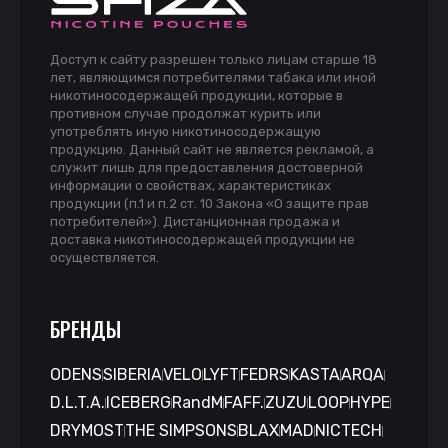
Доступ к сайту разрешен только лицам старше 18
лет, являющимся потребителями табака или иной
никотиносодержащей продукции, которые в
противном случае продолжат курить или
употреблять иную никотиносодержащую
продукцию. Данный сайт не является рекламой, а
служит лишь для предоставления достоверной
информации о свойствах, характеристиках
продукции (п.1 и п.2 ст. 10 Закона «О защите прав
потребителей»). Дистанционная продажа и
доставка никотиносодержащей продукции не
осуществляется.
БРЕНДЫ
ODENS
SIBERIA
VELO
LYFT
FEDRS
KASTA
ARQA
D.L.T.A.
ICEBERG
RandM
FAFF.
ZUZU
LOOP
HYPE
DRYMOST
THE SIMPSONS
BLAX
MAD
NICTECH