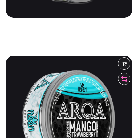
ARQA
ARQA | COLD MELON WATERMELON
475
₽