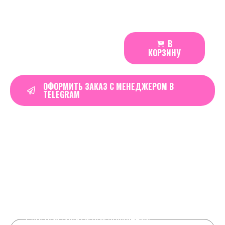
500
₽
В
ARQA
КОРЗИНУ
100
|
Double
ОФОРМИТЬ ЗАКАЗ С МЕНЕДЖЕРОМ В
TELEGRAM
Apple
quantity
Real Time
16
Visitors Right Now
Order in the next
07 hours 56 minutes
to
get it by
16 августа, 2026
Real Time
7
Visitors Right Now
Способы оплаты при получении