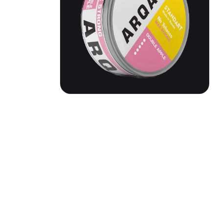
ARQA 100 | DOUBLE APPLE
Вкус: Двойное Яблоко
Никотин: 100 мг/г
Тип: Standart
Жжение: умеренное
Паков: 20 шт.
Состав: Вода, целлюлоза, ароматизаторы,
никотин.