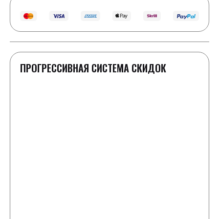
ПРОГРЕССИВНАЯ СИСТЕМА СКИДОК
1-2 шайбы
Полная стоимость как в прайс-листе
3 шайбы
Скидка 100 ₽ к заказу
4-5 шайб
-50 ₽ к каждой шайбе от цены в прайс-листе
6-8 шайб
+ 1 любая шайба в подарок и скидка -25 ₽ от
стоимости каждой шайбы в заказе
9-10 шайб