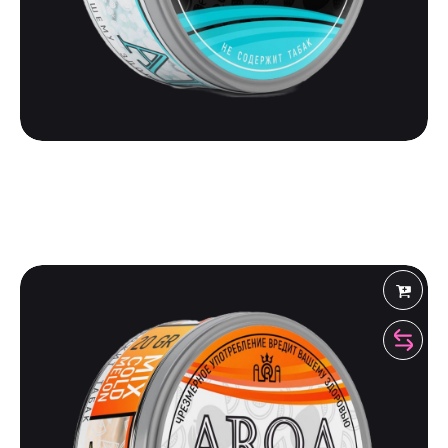
ARQA
ARQA | MANGO STRAWBERRY
475
₽