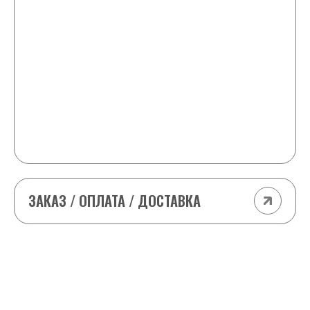
+2 любые шайбы в подарок и -25 ₽ от
стоимости каждой шайбы в заказе
11-15 шайб
+2 любые шайбы в подарок и -50 ₽ от
стоимости каждой шайбы в заказе
(кроме табака (odens, Siberia т.д) и VELO
импорт)
ЗАКАЗ / ОПЛАТА / ДОСТАВКА