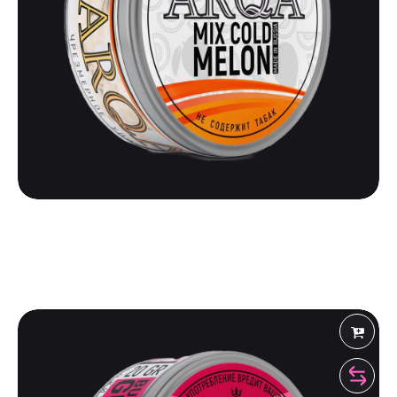
ARQA
ARQA | MIX COLD MELON
475
₽