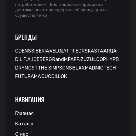
потребителей»). Дистанционная продажа и
доставка никотиносодержащей продукции не
осуществляется.
БРЕНДЫ
ODENS
SIBERIA
VELO
LYFT
FEDRS
KASTA
ARQA
D.L.T.A.
ICEBERG
RandM
FAFF.
ZUZU
LOOP
HYPE
DRYMOST
THE SIMPSONS
BLAX
MAD
NICTECH
FUTURAMA
GUCCI
ШОК
НАВИГАЦИЯ
Главная
Каталог
О нас