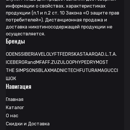
информации о свойствах, характеристиках
продукции (п.1 и п.2 ст. 10 Закона «О защите прав
потребителей»). Дистанционная продажа и
доставка никотиносодержащей продукции не
осуществляется.
Бренды
ODENS
SIBERIA
VELO
LYFT
FEDRS
KASTA
ARQA
D.L.T.A.
ICEBERG
RandM
FAFF.
ZUZU
LOOP
HYPE
DRYMOST
THE SIMPSONS
BLAX
MAD
NICTECH
FUTURAMA
GUCCI
ШОК
Навигация
Главная
Каталог
О нас
Скидки и Доставка