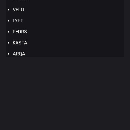
VELO
LYFT
FEDRS
KASTA
ARQA
D.L.T.A.
ICEBERG
RandM
FAFF.
ZUZU
LOOP