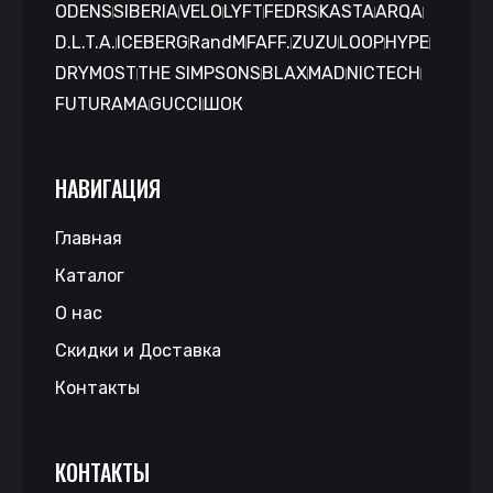
ODENS
SIBERIA
VELO
LYFT
FEDRS
KASTA
ARQA
D.L.T.A.
ICEBERG
RandM
FAFF.
ZUZU
LOOP
HYPE
DRYMOST
THE SIMPSONS
BLAX
MAD
NICTECH
FUTURAMA
GUCCI
ШОК
НАВИГАЦИЯ
Главная
Каталог
О нас
Скидки и Доставка
Контакты
КОНТАКТЫ