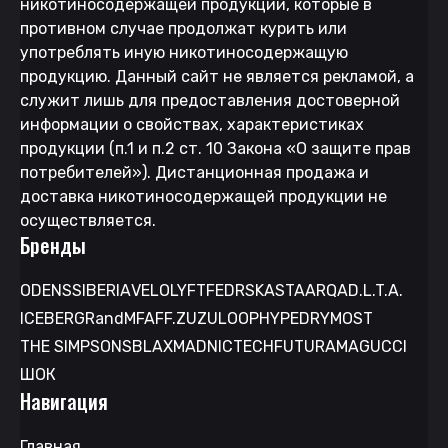
никотиносодержащей продукции, которые в
противном случае продолжат курить или
употреблять иную никотиносодержащую
продукцию. Данный сайт не является рекламой, а
служит лишь для предоставления достоверной
информации о свойствах, характеристиках
продукции (п.1 и п.2 ст. 10 Закона «О защите прав
потребителей»). Дистанционная продажа и
доставка никотиносодержащей продукции не
осуществляется.
Бренды
ODENS
SIBERIA
VELO
LYFT
FEDRS
KASTA
ARQA
D.L.T.A.
ICEBERG
RandM
FAFF.
ZUZU
LOOP
HYPE
DRYMOST
THE SIMPSONS
BLAX
MAD
NICTECH
FUTURAMA
GUCCI
ШОК
Навигация
Главная