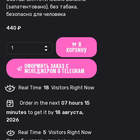
(запатентовано), без табака,
безопасно для человека
440
₽
В
Ватки
КОРЗИНУ
LOOP
x
ОФОРМИТЬ ЗАКАЗ С
BJORN
МЕНЕДЖЕРОМ В TELEGRAM
|
China
Real Time
18
Visitors Right Now
-
Dragon
Order in the next
07 hours 15
Pear
minutes
to get it by
18 августа,
quantity
2026
Real Time
5
Visitors Right Now