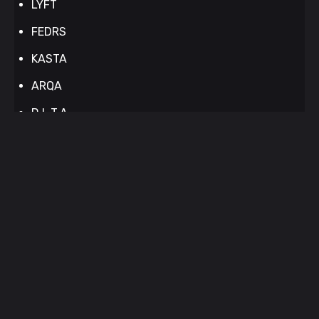
LYFT
FEDRS
KASTA
ARQA
D.L.T.A.
ICEBERG
RandM
FAFF.
ZUZU
LOOP
HYPE
DRYMOST