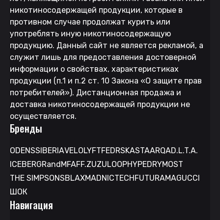
никотиносодержащей продукции, которые в
противном случае продолжат курить или
употреблять иную никотиносодержащую
продукцию. Данный сайт не является рекламой, а
служит лишь для предоставления достоверной
информации о свойствах, характеристиках
продукции (п.1 и п.2 ст. 10 Закона «О защите прав
потребителей»). Дистанционная продажа и
доставка никотиносодержащей продукции не
осуществляется.
Бренды
ODENS
SIBERIA
VELO
LYFT
FEDRS
KASTA
ARQA
D.L.T.A.
ICEBERG
RandM
FAFF.
ZUZU
LOOP
HYPE
DRYMOST
THE SIMPSONS
BLAX
MAD
NICTECH
FUTURAMA
GUCCI
ШОК
Навигация