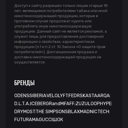
Доступ к сайту разрешен только лицам старше 18
лет, являющимся потребителями табака или иной
никотиносодержащей продукции, которые в
противном случае продолжат курить или
употреблять иную никотиносодержащую
продукцию. Данный сайт не является рекламой, а
служит лишь для предоставления достоверной
информации о свойствах, характеристиках
продукции (п.1 и п.2 ст. 10 Закона «О защите прав
потребителей»). Дистанционная продажа и
доставка никотиносодержащей продукции не
осуществляется.
БРЕНДЫ
ODENS
SIBERIA
VELO
LYFT
FEDRS
KASTA
ARQA
D.L.T.A.
ICEBERG
RandM
FAFF.
ZUZU
LOOP
HYPE
DRYMOST
THE SIMPSONS
BLAX
MAD
NICTECH
FUTURAMA
GUCCI
ШОК