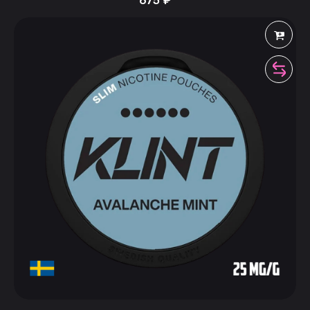
675
₽