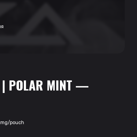
ия
 | POLAR MINT —
.2mg/pouch