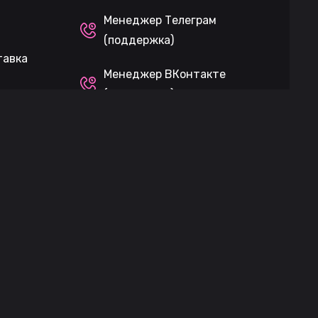
Менеджер Телеграм
(поддержка)
тавка
Менеджер ВКонтакте
(поддержка)
Чат покупателей
Возможна оплата при
получении
Возраст 18+
леграм (поддержка)
ержка)
Чат покупателей