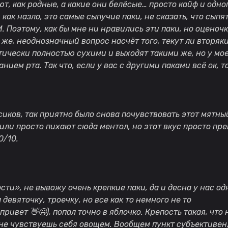
т, как родные, а какие они белёсые… просто кайф и одног
, как назло, это самые сыпучие паки, не сказать, что сыпя
 Поэтому, как бы мне ни нравились эти паки, но оценоч
к же, неоднозначный вопрос насчёт того, текут ли вторя
ически полностью сухими и выходят такими же, но у мо
ем рта. Так что, если у вас с другими паками всё ок, то
ков, так приятно было снова почувствовать этот мятный 
или просто пихают сюда ментол, но этот вкус просто пре
0/10.
ости», не вывожу очень крепкие паки, да и десна у нас одн
л девяточку, троечку, но все как то немного не то
, привет
👋😃
), попал точно в яблочко. Крепость такая, чт
не чувствуешь себя овощем. Вообщем пункт субъективен, 