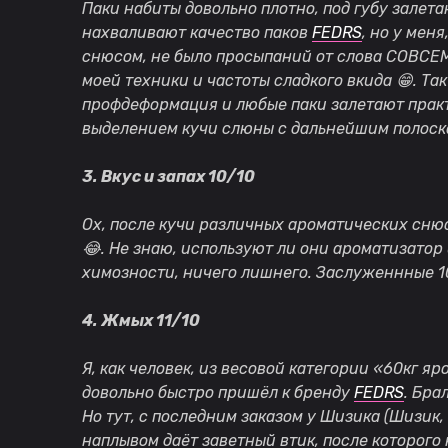
Паки набиты довольно плотно, под губу залетаю
нахваливают качество паков
FEDRS
, но у меня
снюсом, не было просыпаний от слова СОВСЕМ.
моей техники и частоты сладкого вкида
😁
. Та
профдеформация и любые паки залетают практ
выделением кучи слюны с дальнейшим полоскани
3. Вкус и запах 10/10
Ох, после кучи различных ароматических снюси
😂
. Не знаю, используют ли они ароматизатор 
химозности, ничего лишнего. Заслуженнные 1
4. Жмых 11/10
Я, как человек, из весовой категории «60кг яр
довольно быстро пришёл к бренду
FEDRS
. Бра
Но тут, с последним заказом у Шизика (Шизик
наплывом даёт заветный втик, после которого 