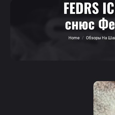
FEDRS I
снюс Фе
Home
Обзоры На Ша