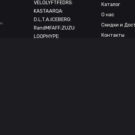
VELO
LYFT
FEDRS
Каталог
KASTA
ARQA
О нас
D.L.T.A.
ICEBERG
ю.
Скидки и Дос
RandM
FAFF.
ZUZU
Контакты
LOOP
HYPE
DRYMOST
THE SIMPSONS
BLAX
MAD
NICTECH
FUTURAMA
GUCCI
ШОК
Telegram канал
Менеджер Те
Менеджер ВКонтакте (подд