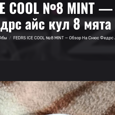
CE COOL №8 MINT — 
дрс айс кул 8 мята
йбы
FEDRS ICE COOL №8 MINT — Обзор На Снюс Федрс 