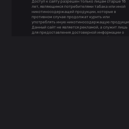
Доступ к сайту разрешен только лицам старше 18
лет, являющимся потребителями табака или иной
никотиносодержащей продукции, которые в
противном случае продолжат курить или
употреблять иную никотиносодержащую продукци
Данный сайт не является рекламой, а служит лишь
для предоставления достоверной информации о
свойствах, характеристиках продукции (п.1 и п.2 ст.
10 Закона «О защите прав потребителей»).
Дистанционная продажа и доставка
никотиносодержащей продукции не
осуществляется.
©
Shiza.Shop
2025. Все права защищены.