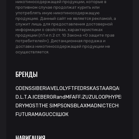
никотиносодержащей продукции, которые в
противном случае продолжат курить или
употреблять иную никотиносодержащую
продукцию. Данный сайт не является рекламой, а
служит лишь для предоставления достоверной
информации о свойствах, характеристиках
продукции (п.1 и п.2 ст. 10 Закона «О защите прав
потребителей»). Дистанционная продажа и
доставка никотиносодержащей продукции не
осуществляется.
БРЕНДЫ
ODENS
SIBERIA
VELO
LYFT
FEDRS
KASTA
ARQA
D.L.T.A.
ICEBERG
RandM
FAFF.
ZUZU
LOOP
HYPE
DRYMOST
THE SIMPSONS
BLAX
MAD
NICTECH
FUTURAMA
GUCCI
ШОК
НАВИГАЦИЯ