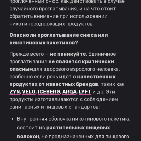
проглоченный снюс, как действовать в случае
случайного проглатывания, и на что стоит
обратить внимание при использовании
никотиносодержащих продуктов.
Опасно ли проглатывание снюса или
никотиновых пакетиков?
Прежде всего —
не паникуйте
. Единичное
проглатывание
не является критически
опасным
для здорового взрослого человека,
особенно если речь идёт о
качественных
продуктах от известных брендов
, таких как
ZYN
,
VELO
,
ICEBERG
,
ARQA
,
LYFT
и др. Эти
продукты изготавливаются с соблюдением
санитарных и пищевых стандартов:
Внутренняя оболочка никотинового пакетика
состоит из
растительных пищевых
волокон
, не предназначенных для пищевого