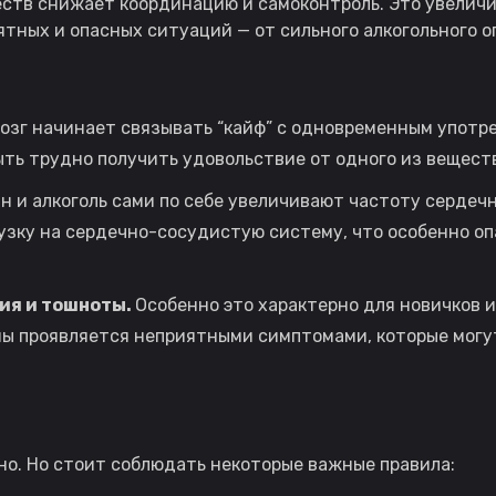
тв снижает координацию и самоконтроль. Это увеличива
тных и опасных ситуаций — от сильного алкогольного о
озг начинает связывать “кайф” с одновременным употре
ыть трудно получить удовольствие от одного из вещест
н и алкоголь сами по себе увеличивают частоту сердеч
зку на сердечно-сосудистую систему, что особенно оп
ия и тошноты.
Особенно это характерно для новичков и
мы проявляется неприятными симптомами, которые могу
жно. Но стоит соблюдать некоторые важные правила: