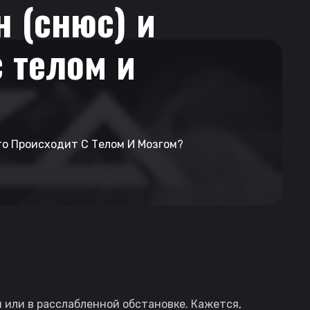
 (снюс) и
 телом и
то Происходит С Телом И Мозгом?
 или в расслабленной обстановке. Кажется,