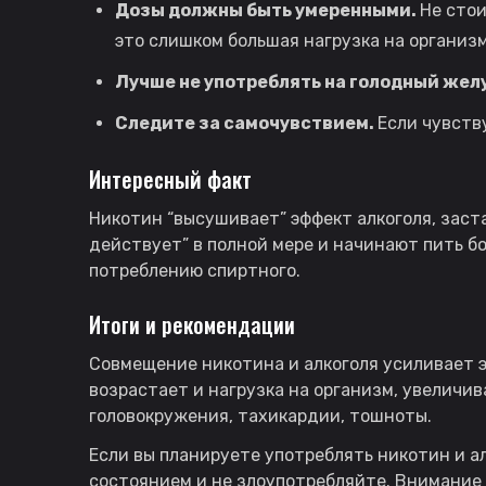
Дозы должны быть умеренными.
Не стои
это слишком большая нагрузка на организм
Лучше не употреблять на голодный жел
Следите за самочувствием.
Если чувств
Интересный факт
Никотин “высушивает” эффект алкоголя, заста
действует” в полной мере и начинают пить б
потреблению спиртного.
Итоги и рекомендации
Совмещение никотина и алкоголя усиливает э
возрастает и нагрузка на организм, увеличи
головокружения, тахикардии, тошноты.
Если вы планируете употреблять никотин и ал
состоянием и не злоупотребляйте. Внимание