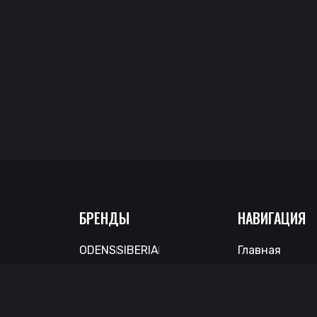
БРЕНДЫ
НАВИГАЦИЯ
ODENS
SIBERIA
Главная
VELO
LYFT
FEDRS
Каталог
KASTA
ARQA
О нас
D.L.T.A.
ICEBERG