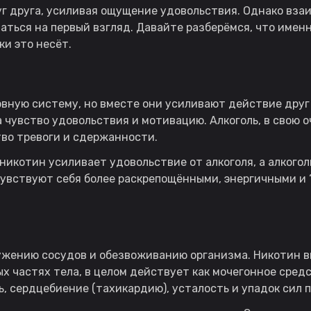
г друга, усиливая ощущение удовольствия. Однако вза
заться на первый взгляд. Давайте разберёмся, что имен
ки это несёт.
рвную систему, но вместе они усиливают действие друг
чувство удовольствия и мотивацию. Алкоголь, в свою 
тво тревоги и сдержанности.
никотин усиливает удовольствие от алкоголя, а алкого
увствуют себя более раскрепощёнными, энергичными и “
сужению сосудов и обезвоживанию организма. Никотин в
ых частях тела, в целом действует как мочегонное сре
, сердцебиение (тахикардию), усталость и упадок сил 