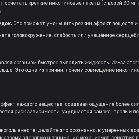
т сочетать крепкие никотиновые пакеты (с дозой 30 мг 
.
удок.
Это поможет уменьшить резкий эффект веществ и 
уете головокружение, слабость или учащённое сердцеби
вляя организм быстрее выводить жидкость. Из-за этого
ольше. Это одна из причин, почему совмещение никотина
ффект каждого вещества, создавая ощущение более сил
вается риск зависимости, ухудшается самоконтроль и п
коголь вместе, делайте это осознанно, в умеренных доз
 к своему здоровью и понимание механизмов действия 