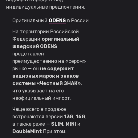
индивидуальные предпочтения.
Оригинальный
ODENS
в России
На территории Российской
Федерации
оригинальный
шведский ODENS
представлен
преимущественно на «сером»
рынке — он
не содержит
акцизных марок и знаков
системы «Честный ЗНАК»
,
что указывает на его
неофициальный импорт.
Чаще всего в продаже
встречаются версии
13G
,
16G
,
а также реже —
SLIM
,
MINI
и
Double
Mint
При этом: