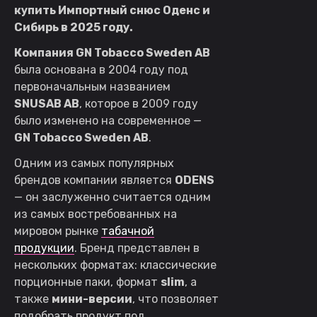
купить Импортный снюс Оденс и
Сибирь в 2025 году.
Компания GN Tobacco Sweden AB
была основана в 2004 году под
первоначальным названием
SNUSAB AB
, которое в 2009 году
было изменено на современное —
GN Tobacco Sweden AB
.
Одним из самых популярных
брендов компании является
ODENS
— он заслуженно считается одним
из самых востребованных на
мировом рынке
табачной
продукции
. Бренд представлен в
нескольких форматах: классические
порционные паки, формат
slim
, а
также
мини-версии
, что позволяет
подобрать продукт под