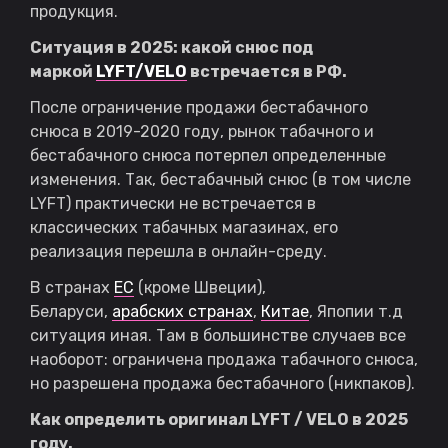
продукция.
Ситуация в 2025: какой снюс под
маркой
LYFT/VELO
встречается в РФ.
После ограничение продажи бестабачного
снюса в 2019-2020 году, рынок табачного и
бестабачного снюса потерпел определенные
изменения. Так, бестабачный снюс (в том числе
LYFT) практически не встречается в
классических табачных магазинах, его
реализация перешла в онлайн-среду.
В странах
ЕС
(кроме Швеции),
Беларуси,
арабских странах
,
Китае
, Япопии т.д
ситуация иная. Там в большинстве случаев все
наоборот: ограничена продажа табачного снюса,
но разрешена продажа бестабачного (никпаков).
Как определить оригинал
LYFT
/
VELO
в 2025
году.