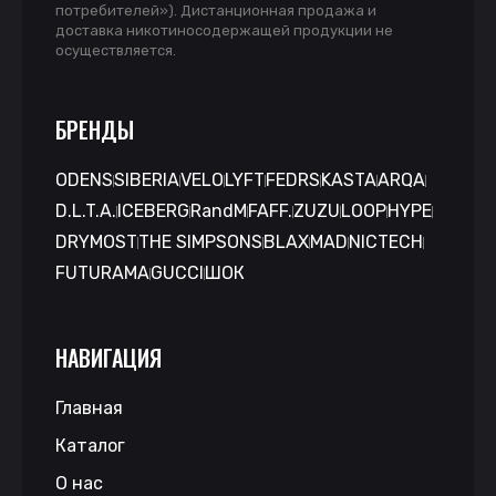
потребителей»). Дистанционная продажа и
доставка никотиносодержащей продукции не
осуществляется.
БРЕНДЫ
ODENS
SIBERIA
VELO
LYFT
FEDRS
KASTA
ARQA
D.L.T.A.
ICEBERG
RandM
FAFF.
ZUZU
LOOP
HYPE
DRYMOST
THE SIMPSONS
BLAX
MAD
NICTECH
FUTURAMA
GUCCI
ШОК
НАВИГАЦИЯ
Главная
Каталог
О нас