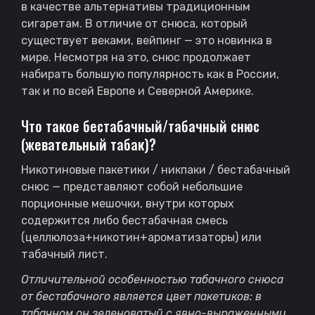
в качестве альтернативы традиционным
сигаретам. В отличие от снюса, который
существует веками, вейпинг — это новинка в
мире. Несмотря на это, снюс продолжает
набирать большую популярность как в России,
так и по всей Европе и Северной Америке.
Что такое бестабачный/табачный снюс
(жевательный табак)?
Никотиновые пакетики / никпаки / бестабачный
снюс — представляют собой небольшие
порционные мешочки, внутри которых
содержится либо бестабачная смесь
(целлюлоза+никотин+ароматизаторы) или
табачный лист.
Отличительной особенностью табачного снюса
от бестабачного является цвет пакетиков: в
табачном он зеленоватый с явно-выраженными