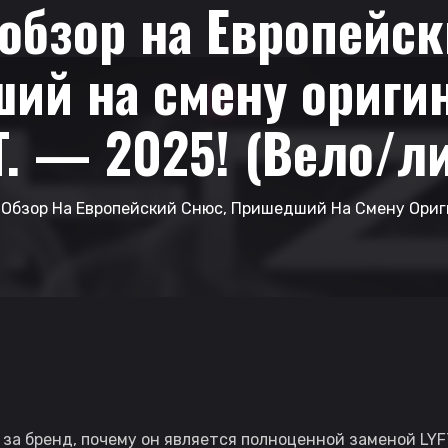
обзор на Европейск
ий на смену ориги
T. — 2025! (Вело/л
 Обзор На Европейский Снюс, Пришедший На Смену Ориги
 за бренд, почему он является полноценной заменой LYFT