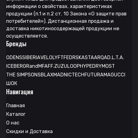
информации о свойствах, характеристиках
продукции (п.1 и п.2 ст. 10 Закона «О защите прав
потребителей»). Дистанционная продажа и
доставка никотиносодержащей продукции не
осуществляется.
Бренды
ODENS
SIBERIA
VELO
LYFT
FEDRS
KASTA
ARQA
D.L.T.A.
ICEBERG
RandM
FAFF.
ZUZU
LOOP
HYPE
DRYMOST
THE SIMPSONS
BLAX
MAD
NICTECH
FUTURAMA
GUCCI
ШОК
Навигация
Главная
Каталог
О нас
Скидки и Доставка