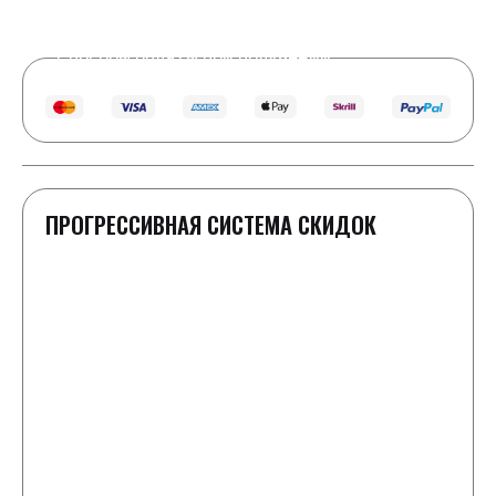
Real Time
10
Visitors Right Now
Способы оплаты при получении
ПРОГРЕССИВНАЯ СИСТЕМА СКИДОК
1-2 шайбы
Полная стоимость как в прайс-листе
3 шайбы
Скидка 100 ₽ к заказу
4-5 шайб
-50 ₽ к каждой шайбе от цены в прайс-листе
6-8 шайб