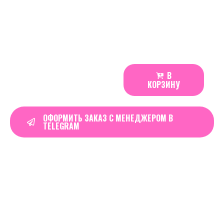
банка)
Страна-производитель: Европа
Состав: бестабачный никотиновый продукт
550
₽
В
ICEBERG
КОРЗИНУ
Triangles
(ЖБ)
75
ОФОРМИТЬ ЗАКАЗ С МЕНЕДЖЕРОМ В
TELEGRAM
|
Apple
Pie
quantity
Real Time
24
Visitors Right Now
Order in the next
12 hours 45 minutes
to get
it by
16 августа, 2026