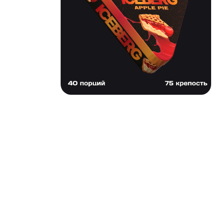
ICEBERG TRIANGLES (ЖБ)
75 | APPLE PIE
Вкус: Запеченное Яблоко
Никотин: 75 мг/г
Тип: Slim паки
Жжение: Умеренное
Паков: около 40 шт (треугольная металлическая