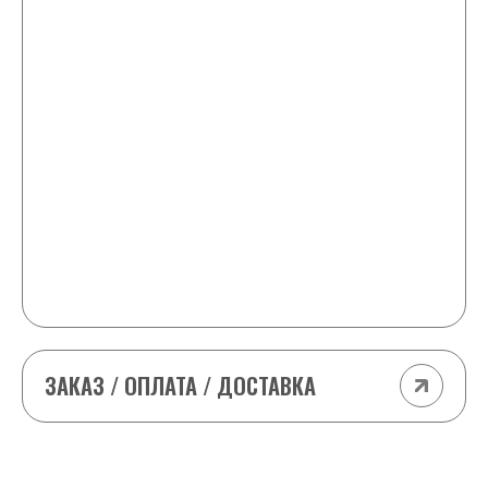
+ 1 любая шайба в подарок и скидка -25 ₽ от
стоимости каждой шайбы в заказе
9-10 шайб
+2 любые шайбы в подарок и -25 ₽ от
стоимости каждой шайбы в заказе
11-15 шайб
+2 любые шайбы в подарок и -50 ₽ от
стоимости каждой шайбы в заказе
(кроме табака (odens, Siberia т.д) и VELO
импорт)
ЗАКАЗ / ОПЛАТА / ДОСТАВКА