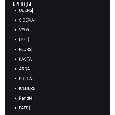
БРЕНДЫ
ODENS
SIBERIA
VELO
LYFT
FEDRS
KASTA
ARQA
D.L.T.A.
ICEBERG
RandM
FAFF.