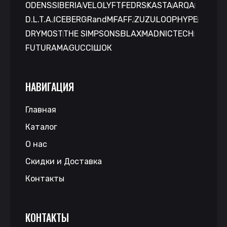
ODENS
SIBERIA
VELO
LYFT
FEDRS
KASTA
ARQA
D.L.T.A.
ICEBERG
RandM
FAFF.
ZUZU
LOOP
HYPE
DRYMOST
THE SIMPSONS
BLAX
MAD
NICTECH
FUTURAMA
GUCCI
ШОК
НАВИГАЦИЯ
Главная
Каталог
О нас
Скидки и Доставка
Контакты
КОНТАКТЫ