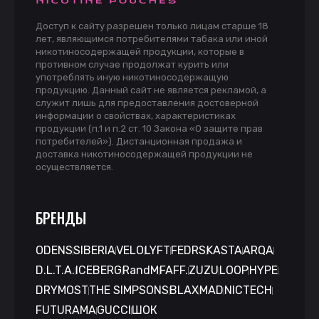
Доступ к сайту разрешен только лицам старше 18
лет, являющимся потребителями табака или иной
никотиносодержащей продукции, которые в
противном случае продолжат курить или
употреблять иную никотиносодержащую
продукцию. Данный сайт не является рекламой, а
служит лишь для предоставления достоверной
информации о свойствах, характеристиках
продукции (п.1 и п.2 ст. 10 Закона «О защите прав
потребителей»). Дистанционная продажа и
доставка никотиносодержащей продукции не
осуществляется.
БРЕНДЫ
ODENS
SIBERIA
VELO
LYFT
FEDRS
KASTA
ARQA
D.L.T.A.
ICEBERG
RandM
FAFF.
ZUZU
LOOP
HYPE
DRYMOST
THE SIMPSONS
BLAX
MAD
NICTECH
FUTURAMA
GUCCI
ШОК