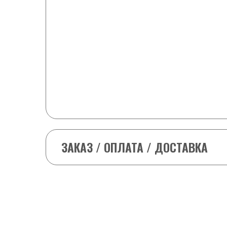
6-8 шайб
+ 1 любая шайба в подарок и скидка -25
9-10 шайб
+2 любые шайбы в подарок и -25 ₽ от с
11-15 шайб
+2 любые шайбы в подарок и -50 ₽ от с
(кроме табака (odens, Siberia т.д) и V
ЗАКАЗ / ОПЛАТА / ДОСТАВКА