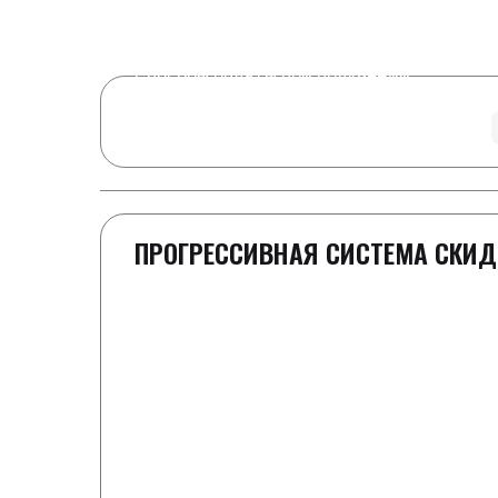
Real Time
13
Visitors Right Now
Способы оплаты при получении
ПРОГРЕССИВНАЯ СИСТЕМА СКИД
1-2 шайбы
Полная стоимость как в прайс-листе
3 шайбы
Скидка 100 ₽ к заказу
4-5 шайб
-50 ₽ к каждой шайбе от цены в прайс-л