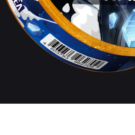
 RANGER
гие марки на 150мг)