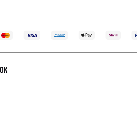
ОК
исте