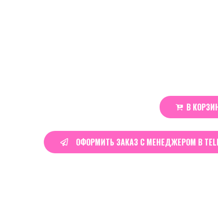
Тип: Slim
Жжение: очень сильное
Паков: около 20шт.
Производитель: Nictech (Kasta)
Состав: Вода, целлюлоза, ароматизаторы, ни
550
₽
KASTA
В КОРЗИ
DOTA
|
Drow
ОФОРМИТЬ ЗАКАЗ С МЕНЕДЖЕРОМ В TE
Ranger
quantity
Real Time
17
Visitors Right Now
Order in the next
12 hours 43 minutes
to