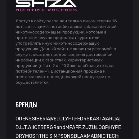
Доступ к сайту разрешен только лицам старше 18
лет, являющимся потребителями табака или иной
никотиносодержащей продукции, которые в
противном случае продолжат курить или
употреблять иную никотиносодержащую
продукцию. Данный сайт не является рекламой, а
служит лишь для предоставления достоверной
информации о свойствах, характеристиках
продукции (п.1 и п.2 ст. 10 Закона «О защите прав
потребителей»). Дистанционная продажа и
доставка никотиносодержащей продукции не
осуществляется.
БРЕНДЫ
ODENS
SIBERIA
VELO
LYFT
FEDRS
KASTA
ARQA
D.L.T.A.
ICEBERG
RandM
FAFF.
ZUZU
LOOP
HYPE
DRYMOST
THE SIMPSONS
BLAX
MAD
NICTECH