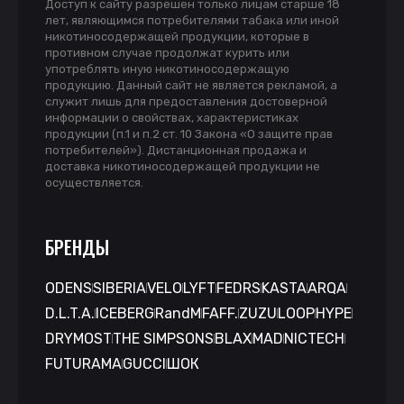
Доступ к сайту разрешен только лицам старше 18
лет, являющимся потребителями табака или иной
никотиносодержащей продукции, которые в
противном случае продолжат курить или
употреблять иную никотиносодержащую
продукцию. Данный сайт не является рекламой, а
служит лишь для предоставления достоверной
информации о свойствах, характеристиках
продукции (п.1 и п.2 ст. 10 Закона «О защите прав
потребителей»). Дистанционная продажа и
доставка никотиносодержащей продукции не
осуществляется.
БРЕНДЫ
ODENS
SIBERIA
VELO
LYFT
FEDRS
KASTA
ARQA
D.L.T.A.
ICEBERG
RandM
FAFF.
ZUZU
LOOP
HYPE
DRYMOST
THE SIMPSONS
BLAX
MAD
NICTECH
FUTURAMA
GUCCI
ШОК