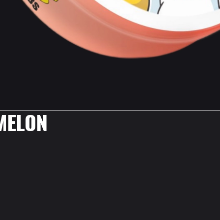
MELON
.