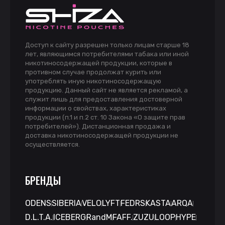
Доступ к сайту разрешен только лицам старше 18
лет, являющимся потребителями табака или иной
никотиносодержащей продукции, которые в
противном случае продолжат курить или
употреблять иную никотиносодержащую
продукцию. Данный сайт не является рекламой, а
служит лишь для предоставления достоверной
информации о свойствах, характеристиках
продукции (п.1 и п.2 ст. 10 Закона «О защите прав
потребителей»). Дистанционная продажа и
доставка никотиносодержащей продукции не
осуществляется.
БРЕНДЫ
ODENS
SIBERIA
VELO
LYFT
FEDRS
KASTA
ARQA
D.L.T.A.
ICEBERG
RandM
FAFF.
ZUZU
LOOP
HYPE