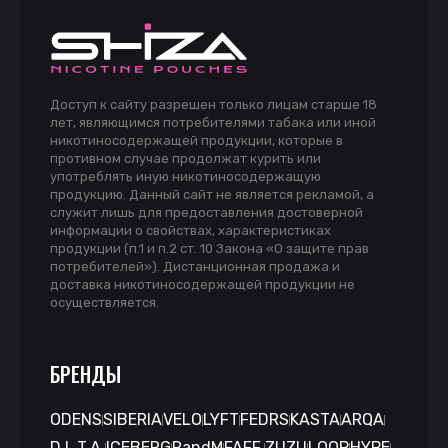
Доступ к сайту разрешен только лицам старше 18
лет, являющимся потребителями табака или иной
никотиносодержащей продукции, которые в
противном случае продолжат курить или
употреблять иную никотиносодержащую
продукцию. Данный сайт не является рекламой, а
служит лишь для предоставления достоверной
информации о свойствах, характеристиках
продукции (п.1 и п.2 ст. 10 Закона «О защите прав
потребителей»). Дистанционная продажа и
доставка никотиносодержащей продукции не
осуществляется.
БРЕНДЫ
ODENS
SIBERIA
VELO
LYFT
FEDRS
KASTA
ARQA
D.L.T.A.
ICEBERG
RandM
FAFF.
ZUZU
LOOP
HYPE