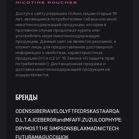
Доступ к сайту разрешен только лицам старше 18
лет, являющимся потребителями табака или иной
никотиносодержащей продукции, которые в
противном случае продолжат курить или
употреблять иную никотиносодержащую
продукцию. Данный сайт не является рекламой, а
служит лишь для предоставления достоверной
информации о свойствах, характеристиках
продукции (п.1 и п.2 ст. 10 Закона «О защите прав
потребителей»). Дистанционная продажа и
доставка никотиносодержащей продукции не
осуществляется.
БРЕНДЫ
ODENS
SIBERIA
VELO
LYFT
FEDRS
KASTA
ARQA
D.L.T.A.
ICEBERG
RandM
FAFF.
ZUZU
LOOP
HYPE
DRYMOST
THE SIMPSONS
BLAX
MAD
NICTECH
FUTURAMA
GUCCI
ШОК