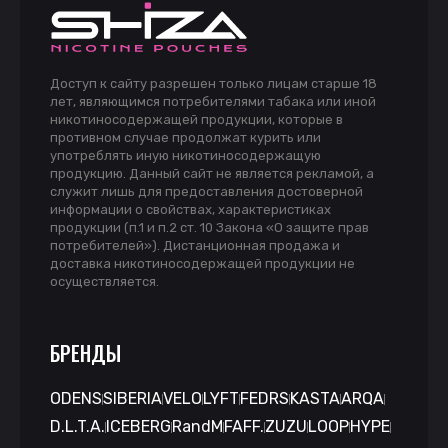
Доступ к сайту разрешен только лицам старше 18
лет, являющимся потребителями табака или иной
никотиносодержащей продукции, которые в
противном случае продолжат курить или
употреблять иную никотиносодержащую
продукцию. Данный сайт не является рекламой, а
служит лишь для предоставления достоверной
информации о свойствах, характеристиках
продукции (п.1 и п.2 ст. 10 Закона «О защите прав
потребителей»). Дистанционная продажа и
доставка никотиносодержащей продукции не
осуществляется.
БРЕНДЫ
ODENS
SIBERIA
VELO
LYFT
FEDRS
KASTA
ARQA
D.L.T.A.
ICEBERG
RandM
FAFF.
ZUZU
LOOP
HYPE