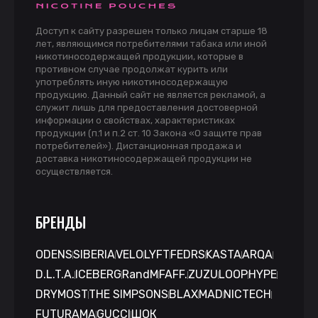
Доступ к сайту разрешен только лицам старше 18
лет, являющимся потребителями табака или иной
никотиносодержащей продукции, которые в
противном случае продолжат курить или
употреблять иную никотиносодержащую
продукцию. Данный сайт не является рекламой, а
служит лишь для предоставления достоверной
информации о свойствах, характеристиках
продукции (п.1 и п.2 ст. 10 Закона «О защите прав
потребителей»). Дистанционная продажа и
доставка никотиносодержащей продукции не
осуществляется.
БРЕНДЫ
ODENS
SIBERIA
VELO
LYFT
FEDRS
KASTA
ARQA
D.L.T.A.
ICEBERG
RandM
FAFF.
ZUZU
LOOP
HYPE
DRYMOST
THE SIMPSONS
BLAX
MAD
NICTECH
FUTURAMA
GUCCI
ШОК