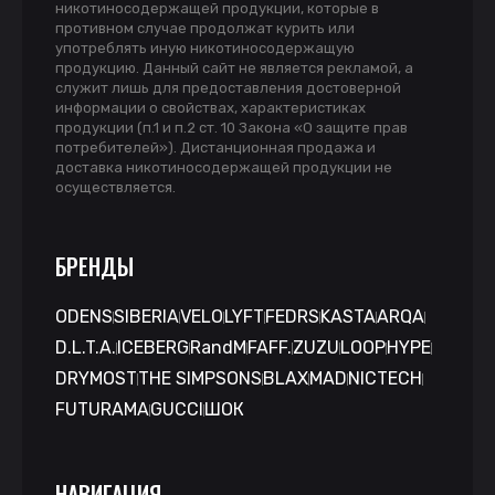
никотиносодержащей продукции, которые в
противном случае продолжат курить или
употреблять иную никотиносодержащую
продукцию. Данный сайт не является рекламой, а
служит лишь для предоставления достоверной
информации о свойствах, характеристиках
продукции (п.1 и п.2 ст. 10 Закона «О защите прав
потребителей»). Дистанционная продажа и
доставка никотиносодержащей продукции не
осуществляется.
БРЕНДЫ
ODENS
SIBERIA
VELO
LYFT
FEDRS
KASTA
ARQA
D.L.T.A.
ICEBERG
RandM
FAFF.
ZUZU
LOOP
HYPE
DRYMOST
THE SIMPSONS
BLAX
MAD
NICTECH
FUTURAMA
GUCCI
ШОК
НАВИГАЦИЯ