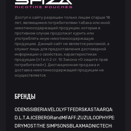
Доступ к сайту разрешен только лицам старше 18
лет, являющимся потребителями табака или иной
никотиносодержащей продукции, которые в
противном случае продолжат курить или
употреблять иную никотиносодержащую
продукцию. Данный сайт не является рекламой, а
служит лишь для предоставления достоверной
информации о свойствах, характеристиках
продукции (п.1 и п.2 ст. 10 Закона «О защите прав
потребителей»). Дистанционная продажа и
доставка никотиносодержащей продукции не
осуществляется.
БРЕНДЫ
ODENS
SIBERIA
VELO
LYFT
FEDRS
KASTA
ARQA
D.L.T.A.
ICEBERG
RandM
FAFF.
ZUZU
LOOP
HYPE
DRYMOST
THE SIMPSONS
BLAX
MAD
NICTECH