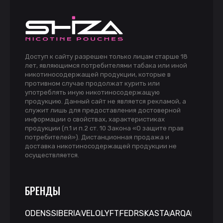
Доступ к сайту разрешен только лицам старше 18
лет, являющимся потребителями табака или иной
никотиносодержащей продукции, которые в
противном случае продолжат курить или
употреблять иную никотиносодержащую
продукцию. Данный сайт не является рекламой, а
служит лишь для предоставления достоверной
информации о свойствах, характеристиках
продукции (п.1 и п.2 ст. 10 Закона «О защите прав
потребителей»). Дистанционная продажа и
доставка никотиносодержащей продукции не
осуществляется.
БРЕНДЫ
ODENS
SIBERIA
VELO
LYFT
FEDRS
KASTA
ARQA